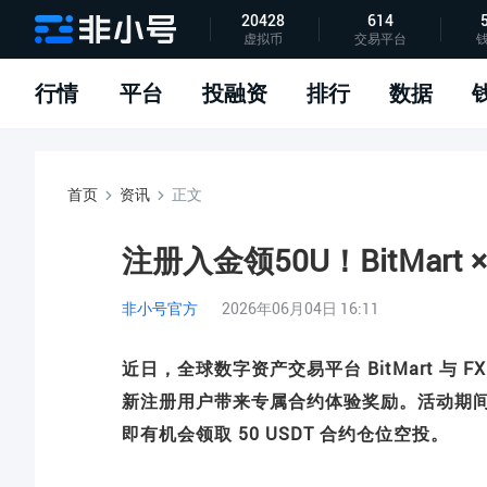
20428
614
虚拟币
交易平台
指标说明
APP下载
问题反馈
行情
平台
投融资
排行
数据
首页
资讯
正文
注册入金领50U！BitMart
非小号官方
2026年06月04日 16:11
近日，全球数字资产交易平台 BitMart 与 F
新注册用户带来专属合约体验奖励。活动期
即有机会领取 50 USDT 合约仓位空投。