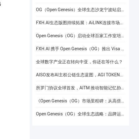
地
OG（Open Genesis）全球生态沙龙宁波站启幕，聚焦AI × Web3共识与应用落地
FXH.AI生态版图持续拓展：AiLINK连接市场数据、AI洞察与安全协作
Open Genesis（OG）启动全球百家工作室培养计划
FXH.AI 携手 Open Genesis（OG）推出 Visa 联名实体卡
全球数字产业正在转向中亚，你还在等什么？
AISO发布AI主权公链生态蓝图，AGI TOKEN计划于12月24日上线Gate.io
所罗门协议全球首发，AITM 推动智能记忆协议进入全球协作阶段
《Open Genesis（OG）市场里程碑：从高倍增长到共识流动性的价值重构》
Open Genesis（OG）全球生态战略：品牌运营赋能下的线下共识网络建设