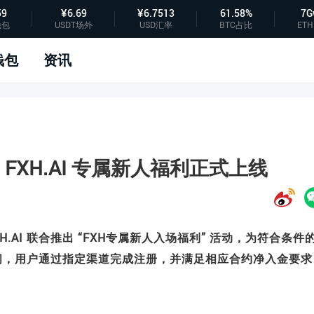
59
¥6.69
¥6.7513
61.58%
7G
钱包
USDT场外
USD汇率
BTC占比
ETH
钱包
资讯
 × FXH.AI 专属新人福利正式上线
XH.AI 联合推出 “FXH专属新人入场福利” 活动，为符合条件
间，用户通过指定渠道完成注册，并满足相应合约净入金要求