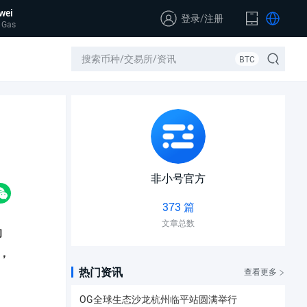
wei
登录
/
注册
 Gas
BTC
非小号官方
373 篇
文章总数
的
，
热门资讯
查看更多
OG全球生态沙龙杭州临平站圆满举行