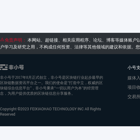
免责声明：
本网站、超链接、相关应用程序、论坛、博客等媒体账户
户学习及研究之用，不构成任何投资、法律等其他领域的建议和依据。您
小号
媒体
非小号于2017年8月正式创立，非小号是区块链行业起步最早的
区块链数据资讯平台之一。我们的使命是“打造中立，权威的区
项目
块链综合信息平台”，非小号秉承“一切以用户为本”的经营理
念，为用户提供优质的区块链信息分享服务。
交易
Copyright ©2023 FEIXIAOHAO TECHNOLOGY INC All Rights
Reserved