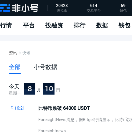
20428
614
59
虚拟币
交易平台
钱包
指标说明
APP下载
问题反馈
行情
平台
投融资
排行
数据
钱包
资讯
快讯
全部
小号数据
今天
8
10
月
日
星期一
比特币跌破 64000 USDT
16:21
ForesightNews消息，据Bitget行情显示，比特币跌
Foresightnews