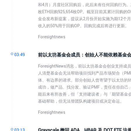
和4月）月度社区回购后，此后未有任何回购行为。其中3月使
枚ETH回购925,654枚OP。截至目前其累计回购的OP数量
金会发布新提案，提议从2月份开始实施为期12个月的计划，将S
收入的50%用于回购OP。回购完成后将进行更新。
Foresightnews
前以太坊基金会成员：创始人不能依赖基金
03:49
ForesightNews消息，前以太坊基金会创业支持
人清楚基金会无法帮助项目找到产品市场契合（PM
体、有边界的请求。部分创始人曾寄望于以太坊的转
成功，做产品、找分发、验证PMF，责任在你自己
能后来有所改善，但「支持建设者」与「期望基金
基础帮助，但无法替团队构建项目或决定命运。
Foresightnews
Grayscale 撤回 ADA、HBAR 及 DOT ETF 
03:13