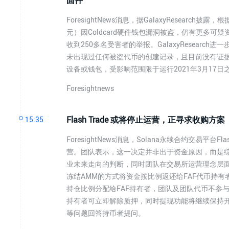
固件
ForesightNews消息，据GalaxyResearc
元）因Coldcard硬件钱包漏洞被盗，仍有更多可疑
收到250多名受害者的举报。GalaxyResearch进
未出现过任何被盗代币的创建记录，且目前没有证据显示该
设备或钱包，受影响范围限于运行2021年3月17
Foresightnews
Flash Trade 或将停止运营，正寻求收购方案
15:35
ForesightNews消息，Solana永续合约交易
营。团队表示，这一决定并非出于资金原因，而是
业未来走向的判断，同时团队在交易所运营理念层面与
冻结AMM的方式将资金按比例返还给FAF代币持
持仓比例分配给FAF持有者，团队及团队代币不参
持有者可立即解除质押，同时提现功能将继续保持开放
等问题回答持币者提问。