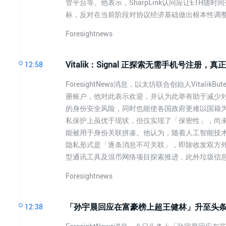
管平台等。他表示，SharpLink认同应让ETH
标，反对在当前阶段对协议经济基础做出根本性调
Foresightnews
Vitalik：Signal 正探索无需手机号注
12:58
ForesightNews消息，以太坊联合创始人Vitali
册账户，他对此表示欢迎，并认为此举有助于减少对
的身份安全风险，同时也能使各国政府更难以国籍为由向
私保护上虽优于现状，但仅实现了「保密性」，尚
能被用于身份关联拼凑。他认为，随着人工智能技
隐私形式是「逐条消息不可关联」，即除收发双方外无人
型通讯工具及混币网络项目探索推进，此外垃圾信
Foresightnews
「孙宇晨回应在富豪榜上超王健林」升至头条热
12:38