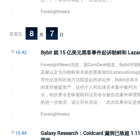
Foresightnews
8
7
星期五
月
日
Bybit 就 15 亿美元黑客事件起诉朝鲜和 Laz
16:42
ForesightNews消息，据CoinDesk报道，
及被认定为与朝鲜有关联的黑客组织LazarusGro
哥伦比亚特区地方法院提起的诉讼外，Bybit还
的某些被盗资产，这些个人和实体在本案中被列为「Jo
示，初步禁令意味着联邦法官命令被告在案件审理
的进一步救济。该公司补充说：「此次民事诉讼是
Foresightnews
Galaxy Research：Coldcard 漏洞已致超
15:44