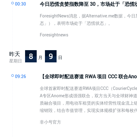
今日恐慌贪婪指数降至 30，市场处于「恐慌
00:30
ForesightNews消息，据Alternative.
态」），表明市场处于「恐慌状态」。
Foresightnews
昨天
8
9
月
日
星期日
【全球即时配送赛道 RWA 项目 CCC 联合
09:26
全球首家即时配送赛道RWA项目CCC（CourierCyc
A专区Anome形成强强联合，双方当天与全球财神道
质融合项目，用电动车租赁的实体经营性现金流上链
缩销毁，结合市值管理，实现实体规模扩张和每枚
非小号官方