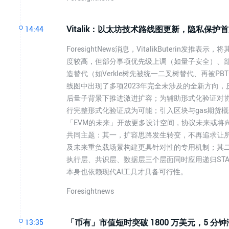
Vitalik：以太坊技术路线图更新，隐私保
14:44
ForesightNews消息，VitalikButerin发
度较高，但部分事项优先级上调（如量子安全）、部
造替代（如Verkle树先被统一二叉树替代、再被PB
线图中出现了多项2023年完全未涉及的全新方向
后量子背景下推进激进扩容；为辅助形式化验证对协
行完整形式化验证成为可能；引入区块与gas期货概念
「EVM的未来」开放更多设计空间，协议未来或将
共同主题：其一，扩容思路发生转变，不再追求让
及未来重负载场景构建更具针对性的专用机制；其二，
执行层、共识层、数据层三个层面同时应用递归ST
本身也依赖现代AI工具才具备可行性。
Foresightnews
「币有」市值短时突破 1800 万美元，5 分钟
13:35