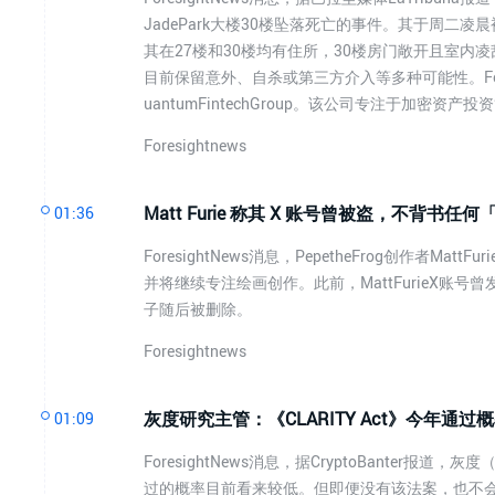
JadePark大楼30楼坠落死亡的事件。其于周
其在27楼和30楼均有住所，30楼房门敞开且室
目前保留意外、自杀或第三方介入等多种可能性。Foresi
uantumFintechGroup。该公司专注于加密资产投
Foresightnews
Matt Furie 称其 X 账号曾被盗，不背书任
01:36
ForesightNews消息，PepetheFrog创作者
并将继续专注绘画创作。此前，MattFurieX账号曾
子随后被删除。
Foresightnews
灰度研究主管：《CLARITY Act》今年通
01:09
ForesightNews消息，据CryptoBanter报道，灰度
过的概率目前看来较低。但即便没有该法案，也不