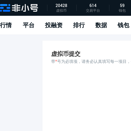
20428
614
59
虚拟币
交易平台
钱包
指标说明
APP下载
问题反馈
行情
平台
投融资
排行
数据
钱包
虚拟币提交
带
*
号为必填项，请务必认真填写每一项目，