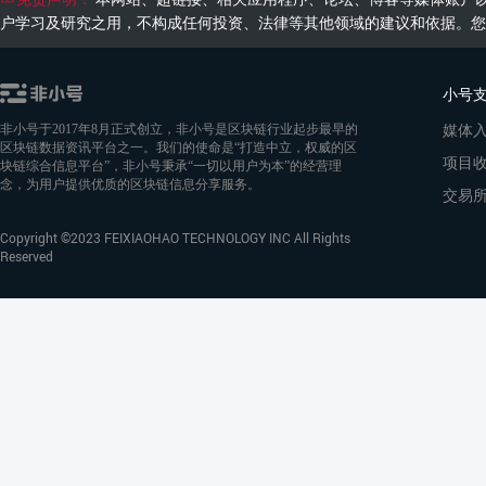
户学习及研究之用，不构成任何投资、法律等其他领域的建议和依据。您
小号
媒体
非小号于2017年8月正式创立，非小号是区块链行业起步最早的
区块链数据资讯平台之一。我们的使命是“打造中立，权威的区
项目
块链综合信息平台”，非小号秉承“一切以用户为本”的经营理
念，为用户提供优质的区块链信息分享服务。
交易
Copyright ©2023 FEIXIAOHAO TECHNOLOGY INC All Rights
Reserved