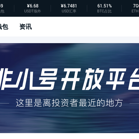
59
¥6.68
¥6.7481
61.51%
7G
钱包
USDT场外
USD汇率
BTC占比
ETH
钱包
资讯