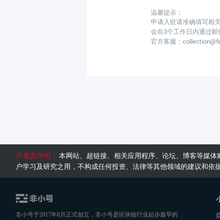
温馨提示：
申请入驻请准确填写相
会在3个工作日内通过邮
官方客服：collection@fei
免责声明：
本网站、超链接、相关应用程序、论坛、博客等媒体
户学习及研究之用，不构成任何投资、法律等其他领域的建议和依
非小号于2017年8月正式创立，非小号是区块链行业起步最早的