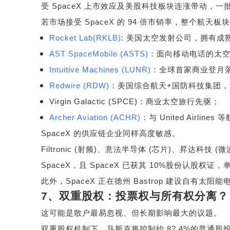
受
SpaceX
上市效应及美股科技板块连涨带动，一
若市场接受
SpaceX
的
94
倍市销率，整个航天板块
Rocket Lab(RKLB)
:
美国太空发射公司，拥有成
AST SpaceMobile (ASTS)
：面向移动电话的太
Intuitive Machines (LUNR)
：全球首家商业登月
Redwire (RDW)
：美国综合航天
+
国防科技集团
Virgin Galactic (SPCE)
：商业太空旅行先驱；
Archer Aviation (ACHR)
：与
United Airlines
等
SpaceX
的供应链企业同样高度敏感。
Filtronic (
射频
)
、意法半导体
(
芯片
)
、昇达科技
(
微
SpaceX
，且
SpaceX
已获其
10%
股份认股权证，
此外，
SpaceX
正在德州
Bastrop
建设自有太阳能
7
、双重股权：投票权与所有权分离？
这可能是散户最易忽视、但长期影响最大的议题。
双重股权机制下，马斯克将控制约
82.4%
的普通股