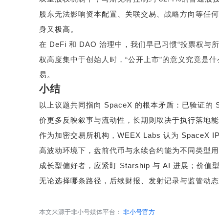
股东无法影响资本配置、关联交易、战略方向等任
身又极高。
在
DeFi
和
DAO
治理中，我们早已习惯
“
投票权与
权高度集中于创始人时，
“
公开上市
”
的意义究竟是什
易。
小结
以上议题共同指向
SpaceX
的根本矛盾：已验证的
价更多反映叙事与流动性，长期则取决于执行落地能
作为加密交易所机构，
WEEX Labs
认为
SpaceX 
高波动环境下，盘前代币与永续合约能为不同类型用
成长型偏好者，应紧盯
Starship
与
AI
进展；价值
无论选择哪条路径，后续财报、发射记录与监管动态
本文来源于非小号媒体平台：
非小号官方