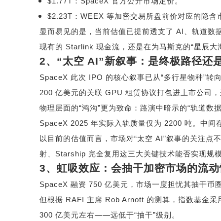
$1.77T
：
SpaceX
官方公开市场定价。
$2.23T
：
WEEX
等加密交易所盘前价对应的隐含
显而易见的是，当前估值已提前透支了
AI
、轨道数
现有的
Starlink
现金流，还是在为马斯克的
“
星辰大
2
、
“
太空
AI”
新叙事：是终极路径还
SpaceX
此次
IPO
的核心叙事已从
“
多行星物种
”
转
200
亿美元的关联
GPU
租赁协议打包进上市公司，
物理层面的
“
鸿沟
”
更为致命：路演中暗示的
“
轨道数
SpaceX 2025
年实际入轨质量仅为
2200
吨。中间
以目前的估值而言，市场对
“
太空
AI”
叙事的关注点
射、
Starship
完全复用这三大关键技术能否实现规
3
、虹吸效应：会抽干加密市场的流动
SpaceX
融资
750
亿美元，市场一度担忧其抽干币
但根据
RAFI
主席
Rob Arnott
的测算，指数基金采
300
亿美元左右
——
远低于
“
抽干
”
级别。