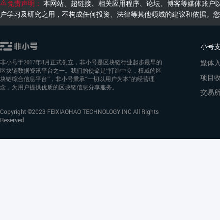
免责声明：
本网站、超链接、相关应用程序、论坛、博客等媒体账户
户学习及研究之用，不构成任何投资、法律等其他领域的建议和依据。您
小号
媒体
非小号于2017年8月正式创立，非小号是区块链行业起步最早的
区块链数据资讯平台之一。我们的使命是“打造中立，权威的区
项目
块链综合信息平台”，非小号秉承“一切以用户为本”的经营理
念，为用户提供优质的区块链信息分享服务。
交易
Copyright ©2023 FEIXIAOHAO TECHNOLOGY INC All Rights
Reserved