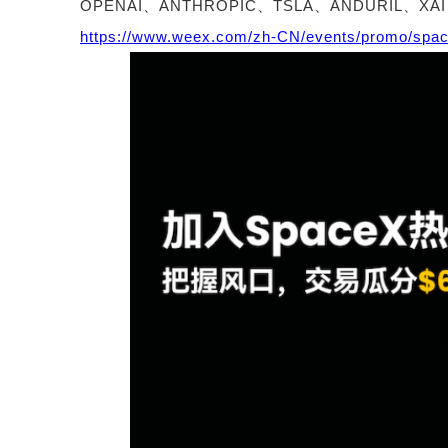
OPENAI
、
ANTHROPIC
、
TSLA
、
ANDURIL
、
XA
https://www.weex.com/zh-CN/events/promo/spa