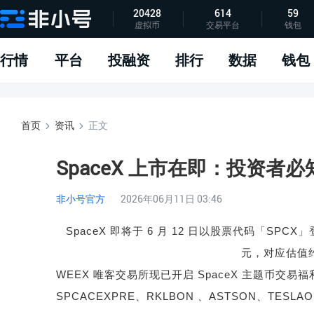
20428
614
59
虚拟币
交易平台
钱包
指标说明
APP下载
问题反馈
行情
平台
投融资
排行
数据
钱包
首页
资讯
正文
SpaceX 上市在即：投资者
非小号官方
2026年06月11日 03:46
SpaceX
即将于
6
月
12
日以股票代码「
SPCX
」
元，对应估值
WEEX
唯客交易所现已开启
SpaceX
主题币交易福
SPCACEXPRE
、
RKLBON
、
ASTSON
、
TESLAO