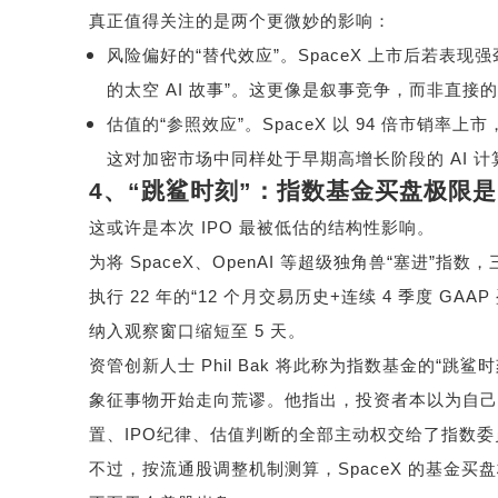
真正值得关注的是两个更微妙的影响：
风险偏好的
“
替代效应
”
。
SpaceX
上市后若表现强
的太空
AI
故事
”
。这更像是叙事竞争，而非直接的
估值的
“
参照效应
”
。
SpaceX
以
94
倍市销率上市
这对加密市场中同样处于早期高增长阶段的
AI
计
4
、
“
跳鲨时刻
”
：指数基金买盘极限是
这或许是本次
IPO
最被低估的结构性影响。
为将
SpaceX
、
OpenAI
等超级独角兽
“
塞进
”
指数，
执行
22
年的
“12
个月交易历史
+
连续
4
季度
GAAP
纳入观察窗口缩短至
5
天。
资管创新人士
Phil Bak
将此称为指数基金的
“
跳鲨时
象征事物开始走向荒谬。他指出，投资者本以为自己
置、
IPO
纪律、估值判断的全部主动权交给了指数委
不过，按流通股调整机制测算，
SpaceX
的基金买