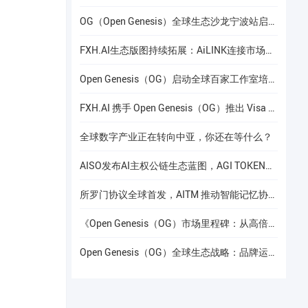
OG（Open Genesis）全球生态沙龙宁波站启幕，聚焦AI × Web3共识与应用落地
FXH.AI生态版图持续拓展：AiLINK连接市场数据、AI洞察与安全协作
Open Genesis（OG）启动全球百家工作室培养计划
FXH.AI 携手 Open Genesis（OG）推出 Visa 联名实体卡
全球数字产业正在转向中亚，你还在等什么？
AISO发布AI主权公链生态蓝图，AGI TOKEN计划于12月24日上线Gate.io
所罗门协议全球首发，AITM 推动智能记忆协议进入全球协作阶段
《Open Genesis（OG）市场里程碑：从高倍增长到共识流动性的价值重构》
Open Genesis（OG）全球生态战略：品牌运营赋能下的线下共识网络建设