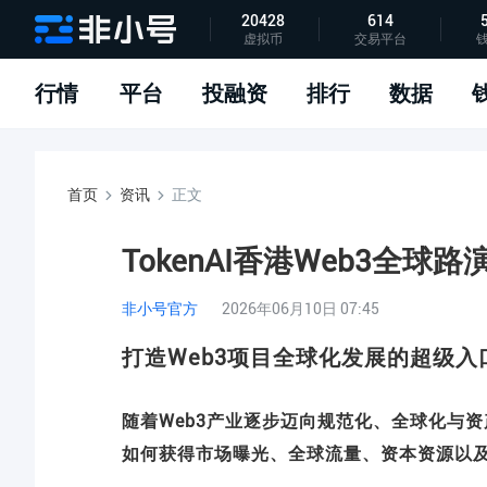
20428
614
虚拟币
交易平台
指标说明
APP下载
问题反馈
行情
平台
投融资
排行
数据
首页
资讯
正文
TokenAI香港Web3全球
非小号官方
2026年06月10日 07:45
打造Web3项目全球化发展的超级入
随着Web3产业逐步迈向规范化、全球化与
如何获得市场曝光、全球流量、资本资源以