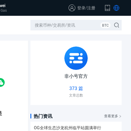
wei
登录
/
注册
 Gas
BTC
非小号官方
373 篇
文章总数
是
热门资讯
查看更多
OG全球生态沙龙杭州临平站圆满举行