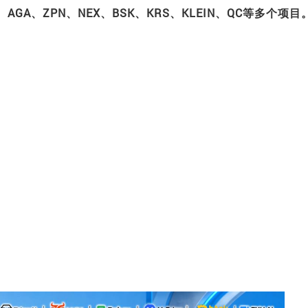
BU、AGA、ZPN、NEX、BSK、KRS、KLEIN、QC等多个项目