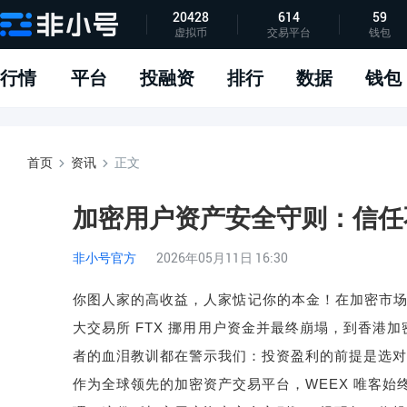
20428
614
59
虚拟币
交易平台
钱包
指标说明
APP下载
问题反馈
行情
平台
投融资
排行
数据
钱包
首页
资讯
正文
加密用户资产安全守则：信任
非小号官方
2026年05月11日 16:30
你图人家的高收益，人家惦记你的本金！在加密市
大交易所
FTX
挪用用户资金并最终崩塌，到香港加
者的血泪教训都在警示我们：投资盈利的前提是选对
作为全球领先的加密资产交易平台，
WEEX
唯客始