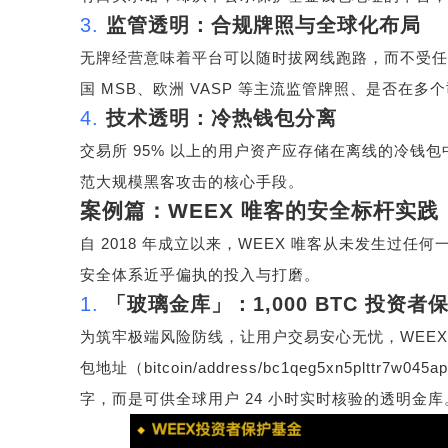
3.
监管透明：合规牌照与全球化布局
无牌经营意味着平台可以随时拔网线跑路，而不受任
国
MSB
、欧洲
VASP
等主流监管牌照、是否在多个
4.
技术透明：冷热钱包分离
交易所
95%
以上的用户资产应存储在离线的冷钱包
范大规模黑客攻击的核心手段。
案例篇：
WEEX
唯客的安全标杆实践
自
2018
年成立以来，
WEEX
唯客从未发生过任何
安全体系近乎偏执的投入与打磨。
1.
「玻璃金库」：
1,000 BTC
投资者
为筑牢极端风险防线，让用户交易安心无忧，
WEE
包地址（
bitcoin/address/bc1qeg5xn5plttr7w045
字，而是可供全球用户
24
小时实时核验的透明金库