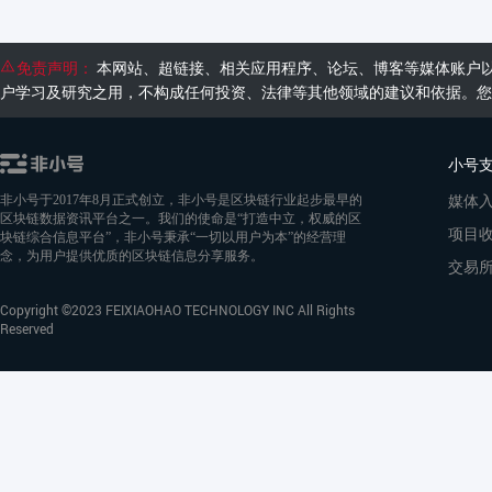
免责声明：
本网站、超链接、相关应用程序、论坛、博客等媒体账户
户学习及研究之用，不构成任何投资、法律等其他领域的建议和依据。您
小号
媒体
非小号于2017年8月正式创立，非小号是区块链行业起步最早的
区块链数据资讯平台之一。我们的使命是“打造中立，权威的区
项目
块链综合信息平台”，非小号秉承“一切以用户为本”的经营理
念，为用户提供优质的区块链信息分享服务。
交易
Copyright ©2023 FEIXIAOHAO TECHNOLOGY INC All Rights
Reserved