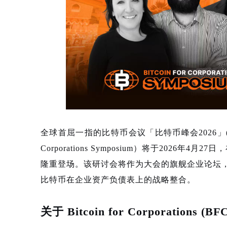
全球首屈一指的比特币会议「比特币峰会
2026」
Corporations Symposium）将于2026年4
隆重登场。该研讨会将作为大会的旗舰企业论坛
比特币在企业资产负债表上的战略整合。
关于
Bitcoin for Corporations (BF