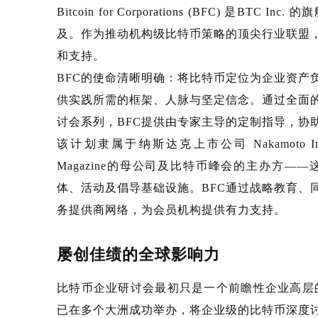
Bitcoin for Corporations (BFC) 
及。作为推动机构级比特币策略的顶尖行业联盟，
和支持。
BFC的使命清晰明确：将比特币定位为企业资产
供实践所需的框架、人脉与坚定信念。通过全面
讨会系列，BFC提供由专家主导的定制指导，协
该计划隶属于纳斯达克上市公司
Nakamoto
Magazine的母公司及比特币峰会的主办方—
体、活动及倡导基础设施。BFC通过战略教育、
务提供商网络，为会员机构提供有力支持。
屡创佳绩的全球影响力
只是
比特币企业研讨会最初
一个前瞻性企业高层
已在多个大洲成功举办，将企业级的比特币深度