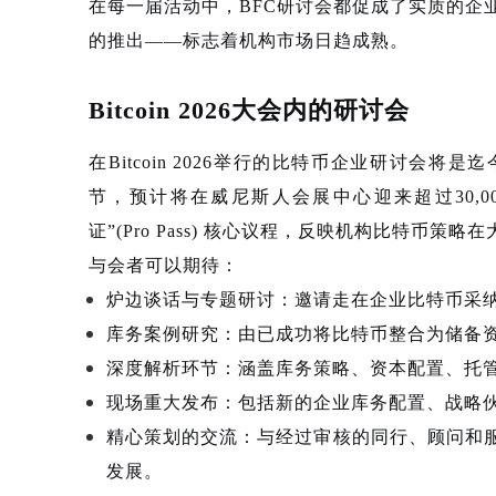
在每一届活动中，
BFC研讨会都促成了实质的
的推出——标志着机构市场日趋成熟。
Bitcoin 2026大会内的研讨会
在
Bitcoin 2026举行的比特币企业研讨
节，预计将在威尼斯人会展中心迎来超过30,000
证”(Pro Pass) 核心议程，反映机构比特币策
与会者可以期待：
炉边谈话与专题研讨：邀请走在企业比特币采
库务案例研究：由已成功将比特币整合为储备
深度解析环节：涵盖库务策略、资本配置、托
现场重大发布：包括新的企业库务配置、战略
精心策划的交流：与经过审核的同行、顾问和
发展。