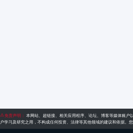
免责声明：
本网站、超链接、相关应用程序、论坛、博客等媒体账户
户学习及研究之用，不构成任何投资、法律等其他领域的建议和依据。您