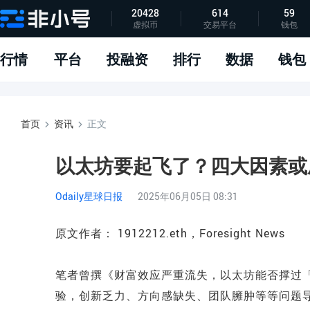
20428
614
59
虚拟币
交易平台
钱包
指标说明
APP下载
问题反馈
行情
平台
投融资
排行
数据
钱包
首页
资讯
正文
以太坊要起飞了？四大因素或
Odaily星球日报
2025年06月05日 08:31
原文作者： 1912212.eth，Foresight News
笔者曾撰《财富效应严重流失，以太坊能否撑过
验，创新乏力、方向感缺失、团队臃肿等等问题导致