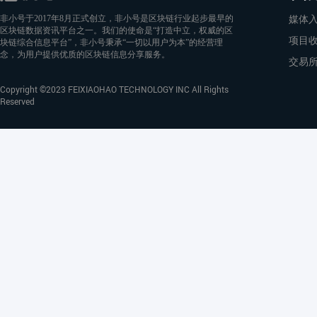
媒体
非小号于2017年8月正式创立，非小号是区块链行业起步最早的
区块链数据资讯平台之一。我们的使命是“打造中立，权威的区
项目
块链综合信息平台”，非小号秉承“一切以用户为本”的经营理
念，为用户提供优质的区块链信息分享服务。
交易
Copyright ©2023 FEIXIAOHAO TECHNOLOGY INC All Rights
Reserved