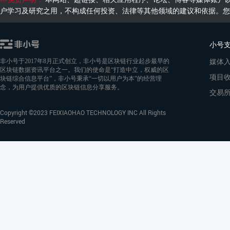
户学习及研究之用，不构成任何投资、法律等其他领域的建议和依据。您
小号
媒体
非小号于2017年8月正式创立，非小号是区块链行业起步最早的
区块链数据资讯平台之一。我们的使命是“打造中立，权威的区
项目
块链综合信息平台”，非小号秉承“一切以用户为本”的经营理
念，为用户提供优质的区块链信息分享服务。
交易
Copyright ©2023 FEIXIAOHAO TECHNOLOGY INC All Rights
Reserved