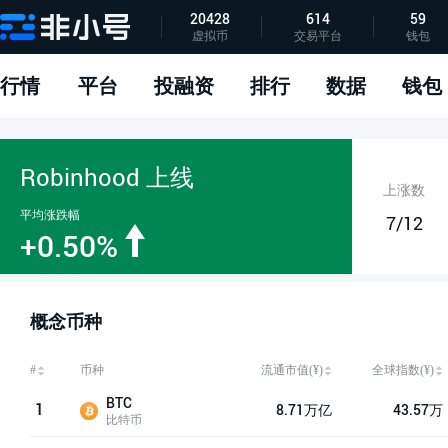
20428
614
59
虚拟币
交易平台
钱包
指标说明
APP下载
问题反馈
行情
平台
投融资
排行
数据
钱包
Robinhood 上线
上涨数
平均涨跌幅
7/12
+0.50%
概念币种
流通市值(¥)
全球指数(¥)
#
币种
BTC
1
8.71万亿
43.57万
比特币