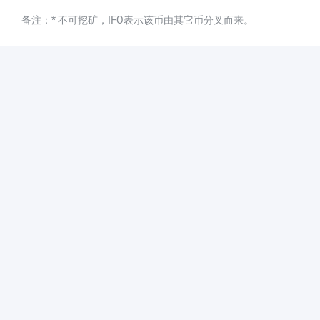
备注：* 不可挖矿，IFO表示该币由其它币分叉而来。