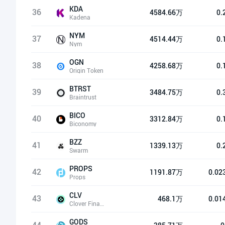
KDA
36
4584.66万
0.
Kadena
NYM
37
4514.44万
0.
Nym
OGN
38
4258.68万
0.
Origin Token
BTRST
39
3484.75万
0.
Braintrust
BICO
40
3312.84万
0.
Biconomy
BZZ
41
1339.13万
0.
Swarm
PROPS
42
1191.87万
0.02
Props
CLV
43
468.1万
0.01
Clover Finance
GODS