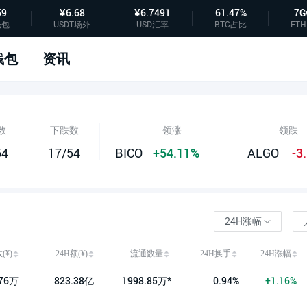
59
¥6.68
¥6.7491
61.47%
7G
钱包
USDT场外
USD汇率
BTC占比
ETH
钱包
资讯
数
下跌数
领涨
领跌
54
17/54
BICO
+54.11%
ALGO
-3
24H涨幅
(¥)
24H额(¥)
流通数量
24H换手
24H涨幅
.76万
823.38亿
1998.85万*
0.94%
+1.16%