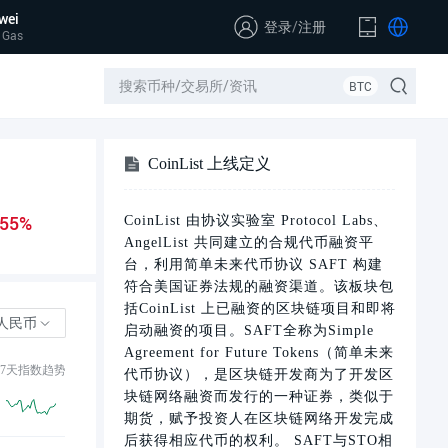
wei
登录
/
注册
 Gas
BTC
CoinList 上线定义
.55%
CoinList 由协议实验室 Protocol Labs、
AngelList 共同建立的合规代币融资平
台，利用简单未来代币协议 SAFT 构建
符合美国证券法规的融资渠道。该板块包
括CoinList 上已融资的区块链项目和即将
人民币
启动融资的项目。SAFT全称为Simple
Agreement for Future Tokens（简单未来
7天指数趋势
代币协议），是区块链开发商为了开发区
块链网络融资而发行的一种证券，类似于
期货，赋予投资人在区块链网络开发完成
后获得相应代币的权利。 SAFT与STO相