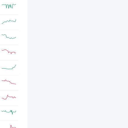
AVAX
2024年10月11日
Avalanche
Avalanche将回购此前出售给
令牌销毁/回购
LFG的197万枚AVAX代币
BTC
2024年10月9日
比特币
比特币挖矿难度昨日上调4.12%
流动性挖矿
至92.05 T；
BTC
2024年10月5日
比特币
Argo Blockchain 9月挖矿产出
流动性挖矿
37枚比特币，挖矿收入略低于上月。
ETH
2024年10月5日
以太坊
VitalikButerin向RomanStorm法律
其他
防御基金捐赠100枚ETH
IMX
2024年10月3日
Immutable X
Immutable（IMX）将于北京时
公告/新闻