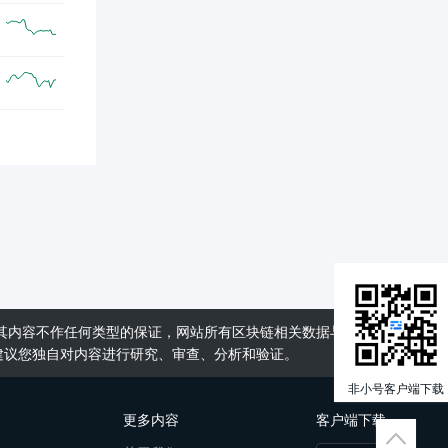
2023年亚洲国际加密币节
会议/AMA
CELO
2023年7月21日
Celo
Celo 开发团队 cLabs 拟利用 OP
公告/新闻
Stack 将 Celo 迁移到以太坊 L2 架构，最
早于 7 月 22 日发布温度检查提案，并进一
步研究和完善该提案，如果社区和验证者
们达成共识，则计划通过硬分叉进行最终
实施。此外预计随着下一代 zk-SNARK 证
明系统逐渐成熟，将通过额外工作把 Celo
升级为为高度可扩展的 zk-EVM 网络。
XTZ
2023年7月20日
Tezos
TezDev 2023
会议/AMA
其内容不作任何类型的保证，网站所有区块链相关数据与资料仅供用
FLOW
2023年7月15日
建议您独自对内容进行研究、审查、分析和验证。
Flow
Flow 代币 FLOW 将于 7 月 16 日
公告/新闻
非小号客户端下载
08:00 解锁 729 万枚（约 440 万美元），
更多内容
客户端下载
占总供应量的 0.7%。