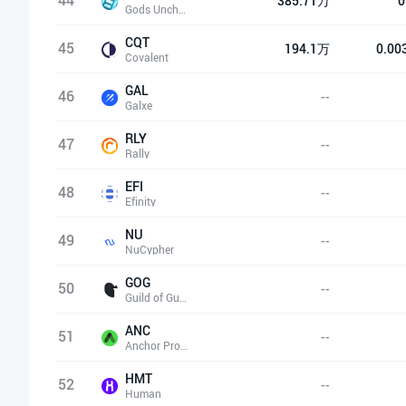
44
385.71万
0
Gods Unchained
CQT
45
194.1万
0.00
Covalent
GAL
46
--
Galxe
RLY
47
--
Rally
EFI
48
--
Efinity
NU
49
--
NuCypher
GOG
50
--
Guild of Guardians
ANC
51
--
Anchor Protocol
HMT
52
--
Human