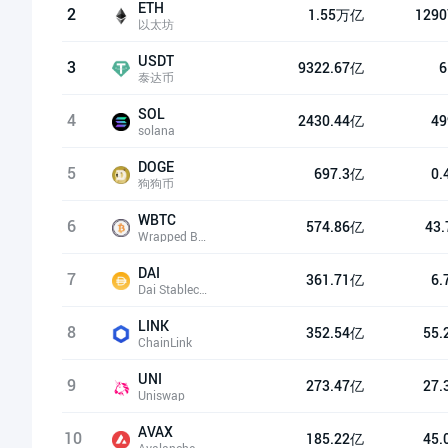
ETH
2
1.55万亿
1290
以太坊
USDT
3
9322.67亿
6
泰达币
SOL
4
2430.44亿
49
solana
DOGE
5
697.3亿
0.
狗狗币
WBTC
6
574.86亿
43
Wrapped Bitcoin
DAI
7
361.71亿
6.
Dai Stablecoin
LINK
8
352.54亿
55.
ChainLink
UNI
9
273.47亿
27.
Uniswap
AVAX
10
185.22亿
45.