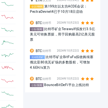
ETH
以太坊
第199次以太坊ACDE会议：
会议/AMA
PectraDevnet4已于10月18日启动
BTC
2024年10月23日
比特币
比特币矿企Terawulf拟发行3.5亿
公告/新闻
美元可转换票据，用于回购最高2亿美元股
票
BTC
2024年10月22日
比特币
比特币矿企BitFuFu拟收购埃塞
流动性挖矿
俄比亚80兆瓦矿场的多数股权，可增加
4.6EH/s算力
BTC
2024年10月22日
比特币
BounceBitDeFi平台上线比特
公告/新闻
币、A股、深指等交易
BTC
2024年10月16日
比特币
比特币ETF总净流入首次超过200
公告/新闻