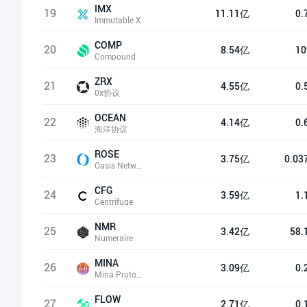
IMX
19
11.11亿
0.
Immutable X
COMP
20
8.54亿
10
Compound
ZRX
21
4.55亿
0.
0x协议
OCEAN
22
4.14亿
0.
海洋协议
ROSE
23
3.75亿
0.03
Oasis Network
CFG
24
3.59亿
1.
Centrifuge
NMR
25
3.42亿
58.
Numeraire
MINA
26
3.09亿
0.
Mina Protocol
FLOW
27
2.71亿
0.