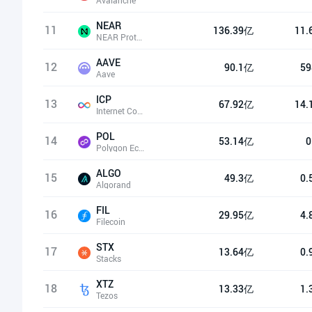
Avalanche
NEAR
11
136.39亿
11.
NEAR Protocol
AAVE
12
90.1亿
59
Aave
ICP
13
67.92亿
14.
Internet Computer(Dfinity)
POL
14
53.14亿
0
Polygon Ecosystem Token
ALGO
15
49.3亿
0.
Algorand
FIL
16
29.95亿
4.
Filecoin
STX
17
13.64亿
0.
Stacks
XTZ
18
13.33亿
1.
Tezos