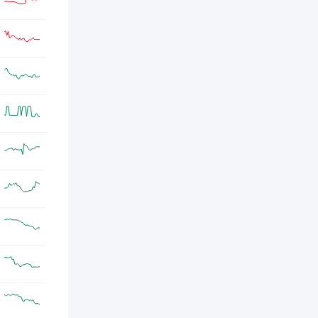
间 10 月 4 日上午 8 点解锁约 3247 万枚代
币，与现流通量的比例为 2.02%，价值约
5900 万美元。
GAL
2024年9月30日
Galxe
Galxe（GAL）将于北京时间 10
公告/新闻
月 1 日上午 8 点解锁约 200 万枚代币，与
现流通量的比例为 1.57%，价值约 490 万
美元；
BTC
2024年9月29日
比特币
比特币矿池OCEAN推出去中心
流动性挖矿
化挖矿协议DATUM
BTC
2024年9月29日
比特币
MerlinSwap已回购1.28亿
令牌销毁/回购
$MP和4.2枚BTC
ICP
2023年7月24日
Internet Computer(Dfinity)