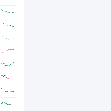
亿美元；
SOL
2024年10月14日
solana
FTX/Alameda SOL质押地址于4
公告/新闻
小时前赎回178,631枚SOL；
BTC
2024年10月14日
比特币
比特币基础设施公司
公告/新闻
Blockstream完成2.1亿美元可转换票据融
资，FulgurVentures领投
ETH
2024年10月14日
以太坊
PancakeSwap在以太坊和
公告/新闻
Arbitrum上推出聚合交易服务
PancakeSwapX
BTC
2024年10月14日
比特币
PellNetwork完成300万美元种子
公告/新闻
轮融资，HaloCapital等领投