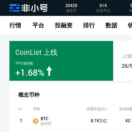
20428
614
虚拟币
交易平台
指标说明
APP下载
问题反馈
行情
平台
投融资
排行
数据
CoinList 上线
上涨
平均涨跌幅
26/
+1.68%
概念币种
流通市值(¥)
全球指数
#
币种
BTC
1
8.74万亿
43
比特币