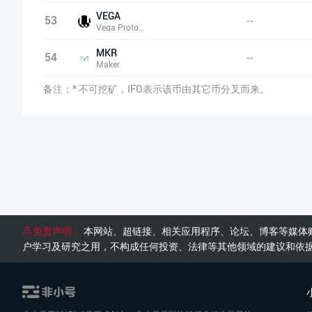
VEGA
53
--
Vega Protocol
MKR
54
--
Maker
备注：* 不可挖矿，IFO表示该币由其它币分叉而来。
免责声明：
本网站、超链接、相关应用程序、论坛、博客等媒体
户学习及研究之用，不构成任何投资、法律等其他领域的建议和依