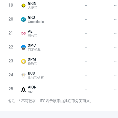
GRIN
19
--
--
古灵币
GRS
20
--
--
Groestlcoin
AE
21
--
--
阿姨币
XMC
22
--
--
门罗经典
XPM
23
--
--
质数币
BCD
24
--
--
比特币钻石
AION
25
--
--
Aion
备注：* 不可挖矿，IFO表示该币由其它币分叉而来。