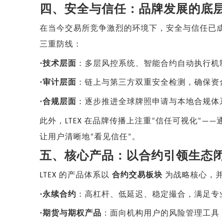
四、安全与信任：品牌发展的底
在当今交易所竞争激烈的环境下，安全与信任已
三重防线：
·
技术层面
：多层风控系统、智能合约自动执行机
·
审计层面
：链上与第三方双重安全检测，确保资
·
合规层面
：逐步推进全球牌照申请与本地合规体
此外，
在品牌传播上注重
信任可视化
LTEX
“
”——
让用户清晰地
看见信任
。
“
”
五、核心产品：以合约引领生态
的产品体系以
合约交易板块
为战略核心，
LTEX
·
永续合约
：高杠杆、低延迟、稳定撮合，满足专
·
期货与期权产品
：面向机构用户的风险管理工具