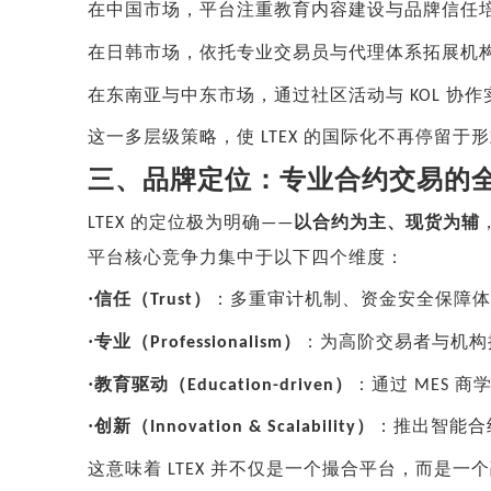
在中国市场，平台注重教育内容建设与品牌信任
在日韩市场，依托专业交易员与代理体系拓展机
在东南亚与中东市场，通过社区活动与
协作
KOL
这一多层级策略，使
的国际化不再停留于
LTEX
三、品牌定位：专业合约交易的
的定位极为明确
以合约为主、现货为辅
LTEX
——
平台核心竞争力集中于以下四个维度：
·
信任（
）
：多重审计机制、资金安全保障体
Trust
·
专业（
）
：为高阶交易者与机构
Professionalism
·
教育驱动（
）
：通过
商
Education-driven
MES
·
创新（
）
：推出智能合
Innovation & Scalability
这意味着
并不仅是一个撮合平台，而是一个
LTEX