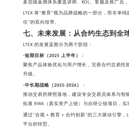
多层级返佣体系覆盖讲师、
、客服及推广员，
KOL
将
教育
视为品牌战略的一部分，而非单纯
LTEX
“
”
任
的双向纽带。
”
七、未来发展：从合约生态到全
的发展蓝图分为两个阶段：
LTEX
·
短期目标（
上半年）
：
2025
聚焦产品体验优化与用户增长，完善合约交易性
升级。
·
中长期战略（
）
：
2025-2026
推动交易所牌照落地，建设专业交易员体系与智
拓展
（真实资产上链）与自研公链项目，实
RWA
通过
合规
教育
合约创新
的三大驱动引擎，
“
+
+
”
平台的转型。