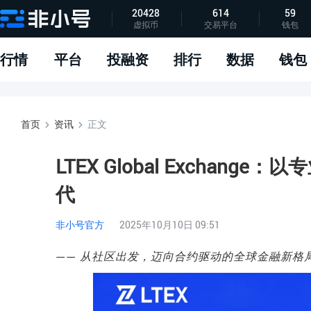
20428
614
59
虚拟币
交易平台
钱包
指标说明
APP下载
问题反馈
行情
平台
投融资
排行
数据
钱包
首页
资讯
正文
LTEX Global Excha
代
非小号官方
2025年10月10日 09:51
从社区出发，迈向合约驱动的全球金融新格
——